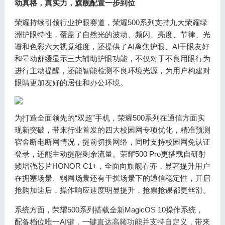
动真格，真实力，旗舰配置一步到位
荣耀持续引领行业护眼赛道，荣耀500系列支持九大荣耀绿
洲护眼特性，覆盖了自然光的波动、频闪、亮度、节律、光
谱和色彩六大视觉维度，还提供了AI离焦护眼、AI干眼友好
和晕动舒缓显示三大辅助护眼功能，不仅对于不良用眼行为
进行主动提醒，还能智能检测不良环境光源，为用户构建对
眼睛更加友好的居住和办公环境。
为打造全面领先的“双超”手机，荣耀500系列在通信方面实
现新突破，带来行业首发的四大校园网专项优化，精准预测
宿舍断电断网情况，提前切换网络，同时支持校园网免认证
登录，还能主动提醒剩余流量。荣耀500 Pro更搭载自研射
频增强芯片HONOR C1+，全面向旗舰看齐，显著提升用户
在拥塞场景、弱网场景还有干扰场景下的通信稳定性，开启
抢购加速后，操作响应速度明显提升，抢票抢课都更丝滑。
系统方面，荣耀500系列搭载全新MagicOS 10操作系统，
配备档位唯一AI键，一键直达高频功能并支持自定义，带来