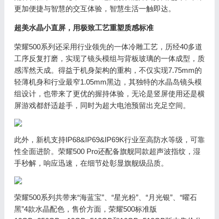
更加便捷与智慧的交互体验，智慧生活一触即达。
超美水晶小直屏，用极致工艺重塑质感标准
荣耀500系列还采用行业领先的一体冷雕工艺，历经40多道
工序反复打磨，实现了镜头模组与背板玻璃的一体成型，质
感浑然天成。得益于机身架构的重构，不仅实现7.75mm的
轻薄机身和行业最窄1.05mm黑边，其独特的水晶岛镜头模
组设计，也带来了更优的握持体验，无论是竖屏使用还是横
屏游戏都舒适趁手，同时为超大电池预留出充足空间。
此外，新机支持IP68&IP69&IP69K行业至高防水等级，可靠
性全面进阶。荣耀500 Pro还配备旗舰同款超声波指纹，湿
手秒解，响应迅速，在细节处彰显旗舰级品质。
荣耀500系列共带来“海蓝宝”、“星光粉”、“月光银”、“曜石
黑”4款水晶配色，售价方面，荣耀500标准版