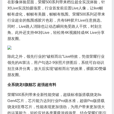
在影像体验层面，荣耀500系列带来档位超全实况体验，针
对Live实况拍摄场景，行业首发前后置Live人像，让live帧
帧有虚化，帧帧有美颜，帧帧有氛围。荣耀500系列还带来
行业超全的氛围感胶片色彩，共有6种胶片Live任意挑选。
同时，Live路人消除也让动态瞬间免受路人干扰，时刻主
角。此外还支持4K转Live，轻松将4K视频转成4K Live分享
朋友圈。
除此之外，领先行业的“破框而出”Live特效，凭借荣耀行业
领先的AI算法，用户勾选2-9张照片拼图后，系统可自动识
别主体并分离，放大后实现“破框而出”的效果，裸眼3D赞爆
朋友圈。
全系骁龙8旗舰芯 超强超有料
荣耀500系列带来全新性能突破，超级标准版搭载骁龙8s
Gen4芯片，芯片能力达到行业Pro级水准，超级Pro版搭载
骁龙8至尊芯片，性能表现更加强劲，为用户带来更加强大
的运算能力，轻松应对各类重载游戏场景。结合荣耀幻影引